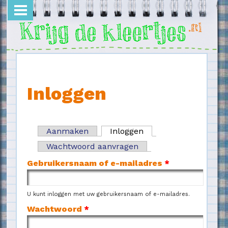
Overslaan en naar de inhoud gaan
Inloggen
Aanmaken
Inloggen
(actieve tabblad)
Primaire tabs
Wachtwoord aanvragen
Gebruikersnaam of e-mailadres
*
U kunt inloggen met uw gebruikersnaam of e-mailadres.
Wachtwoord
*