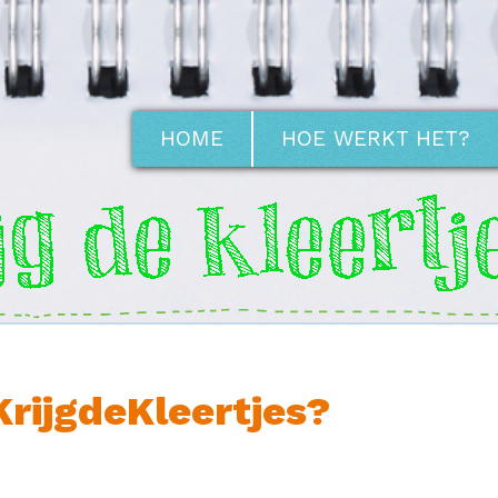
HOME
HOE WERKT HET?
KrijgdeKleertjes?