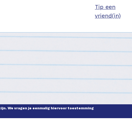
Tip een
vriend(in)
zijn. We vragen je eenmalig hiervoor toestemming