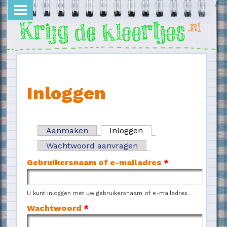
Overslaan en naar de inhoud gaan
Inloggen
Aanmaken
Inloggen
(actieve tabblad)
Primaire tabs
Wachtwoord aanvragen
Gebruikersnaam of e-mailadres
*
U kunt inloggen met uw gebruikersnaam of e-mailadres.
Wachtwoord
*