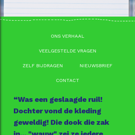
ONS VERHAAL
VEELGESTELDE VRAGEN
ZELF BIJDRAGEN
NIEUWSBRIEF
CONTACT
“Was een geslaagde ruil!
Dochter vond de kleding
geweldig! Die dook die zak
in... "wauw" zei ze iedere