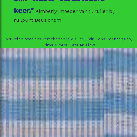
keer."
Kimberly, moeder van 2, ruiler bij
ruilpunt Beusichem
Artikelen over ons verschenen in o.a. de Flair, Consumentengids,
PrimaOuders, Esta en Flow