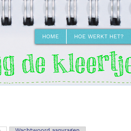
HOME
HOE WERKT HET?
n
(actieve tabblad)
Wachtwoord aanvragen