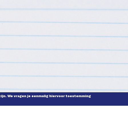
zijn. We vragen je eenmalig hiervoor toestemming
ESTELDE VRAGEN
ZELF BIJDRAGEN
N